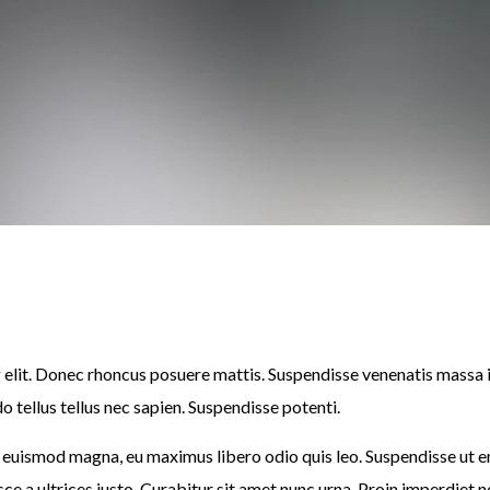
 elit. Donec rhoncus posuere mattis. Suspendisse venenatis massa 
do tellus tellus nec sapien. Suspendisse potenti.
em euismod magna, eu maximus libero odio quis leo. Suspendisse ut en
ce a ultrices justo. Curabitur sit amet nunc urna. Proin imperdiet n