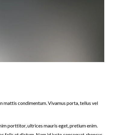
in mattis condimentum. Vivamus porta, tellus vel
im porttitor, ultrices mauris eget, pretium enim.
ec felis et dictum. Nam id justo consequat, rhoncus